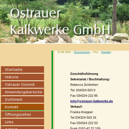
10.08.2026 ::
Druckversion
:: Pos.:
Kontakt
/
Geschäftsführung
Sekretariat / Buchhaltung:
Rebecca Schönherr
Tel. 034324-503 0
Fax 034324-222 85
info@ostrauer-kalkwerke.de
Verkauf:
Franka Knepper
Tel 034324-503 16
Fax 034324-222 53
Funk 0162-42 37 109