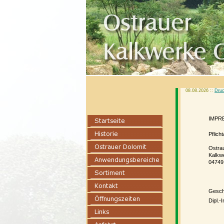
08.08.2026 ::
Druc
IMPR
Pflich
Ostr
Kal
04749
Geschä
Dipl.-