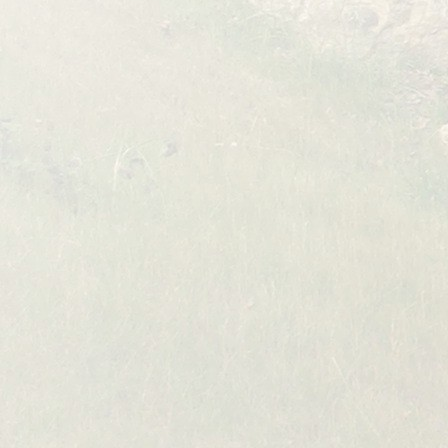
3. Ur
Der Au
zu bea
Tondok
Objekt
Videos
nicht g
4. Re
Dieser
oder e
bleibe
Beleh
Fernk