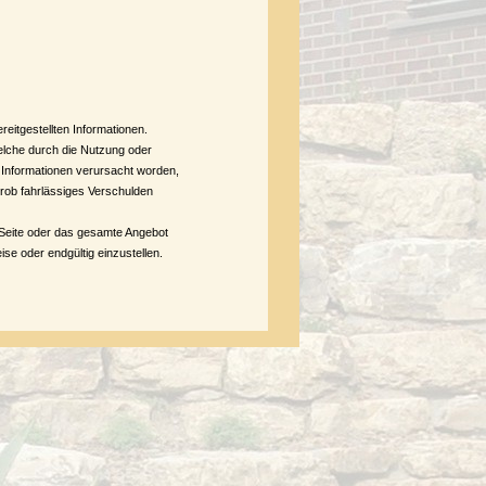
reitgestellten Informationen.
welche durch die Nutzung oder
r Informationen verursacht worden,
grob fahrlässiges Verschulden
r Seite oder das gesamte Angebot
se oder endgültig einzustellen.
bereichs des Autors liegen, haftet
 wäre, die Nutzung im Falle
er Linksetzung die entsprechend
fluss auf die aktuelle und zukünftige
mit ausdrücklich von allen Inhalten
ilt auch für innerhalb des eigenen
alte und insbesondere für Schäden,
n der Anbieter der Seite, auf
verweist.