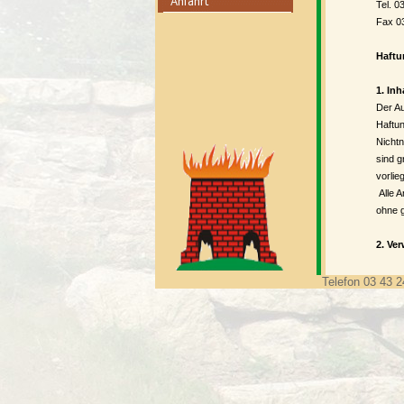
Tel
Fax
Haftu
1. In
Der Au
Haftun
Nichtn
sind g
vorlieg
Alle A
ohne g
2. Ve
Bei di
dieser
Telefon 03 43 2
rechts
verlin
Gestal
aller 
Intern
die au
welche