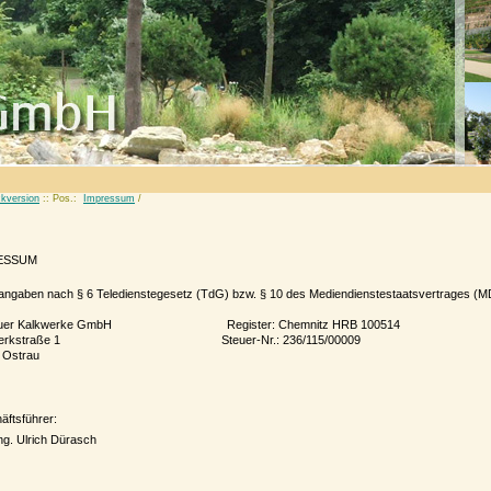
kversion
:: Pos.:
Impressum
/
ESSUM
tangaben nach § 6 Teledienstegesetz (TdG) bzw. § 10 des Mediendienstestaatsvertrages (M
auer Kalkwerke GmbH Register: Chemnitz HRB 100514
kwerkstraße 1 Steuer-Nr.: 236/115/00009
 Ostrau
ftsführer:
Ing. Ulrich Dürasch