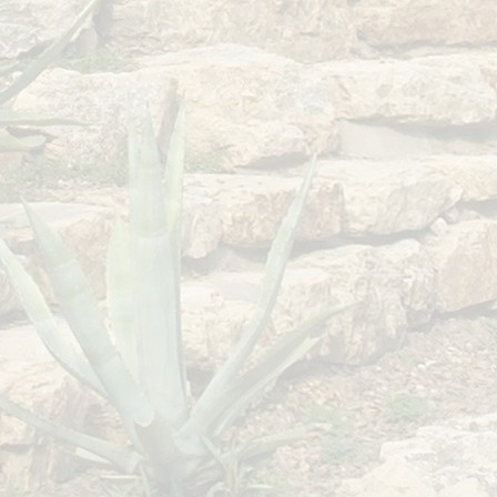
okumente, Videosequenzen und Texte
tzen oder auf lizenzfreie Grafiken,
dem Autor selbst erstellte
fiken, Tondokumente,
usdrückliche Zustimmung des Autors
 Seite verwiesen wird. Sofern Teile
ollständig entsprechen sollten,
hließlich unter Verwendung von