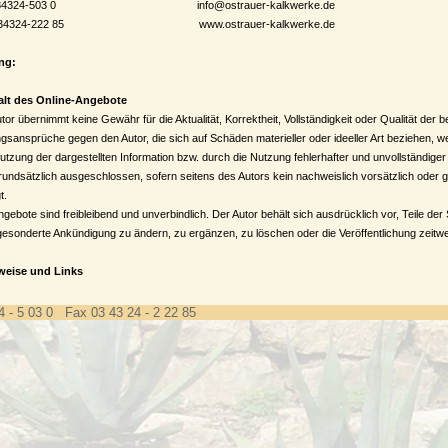
. 034324-503 0 info@ostrauer-kalkwerke.de
 034324-222 85 www.ostrauer-kalkwerke.de
ng:
halt des Online-Angebote
tor übernimmt keine Gewähr für die Aktualität, Korrektheit, Vollständigkeit oder Qualität der be
gsansprüche gegen den Autor, die sich auf Schäden materieller oder ideeller Art beziehen, 
utzung der dargestellten Information bzw. durch die Nutzung fehlerhafter und unvollständige
rundsätzlich ausgeschlossen, sofern seitens des Autors kein nachweislich vorsätzlich oder 
t.
ngebote sind freibleibend und unverbindlich. Der Autor behält sich ausdrücklich vor, Teile de
esonderte Ankündigung zu ändern, zu ergänzen, zu löschen oder die Veröffentlichung zeitwei
rweise und Links
rekten oder indirekten Verweisen auf fremde Internetseiten, die außerhalb des Verantwortungs
 nur dann, wenn er von den Inhalten Kenntnis hat und es ihm technisch möglich und zumutbar
4 - 5 03 0 Fax 03 43 24 - 2 22 85
widriger Inhalte zu verhindern. Der Autor erklärt hiermit ausdrücklich, dass zum Zeitpunkt d
kten Seiten frei von illegalen Inhalten waren. Der Autor erklärt weiterhin, dass sie keinerlei Ein
tung und auf die Inhalte der gelinkten/verknüpften Seiten hat. Deshalb distanziert er sich hier
gelinkten/verknüpften Seiten, die nach der Linksetzung verändert wurden, diese Feststellung g
etangebotes gesetzten Links und Verweisen. Für illegale, fehlerhafte oder unvollständige Inh
s der Nutzung und Nichtnutzung solcher Art dargebotener Informationen entstehen, haftet allei
 verwiesen wurde, nicht derjenige, der über Links auf die jeweilige Veröffentlichung lediglich 