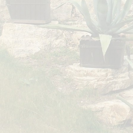
heberrecht
tor ist bestrebt, in allen Publikationen die Urheberrechte der verwendeten Grafiken, Tond
chten und von ihm selbst erstellte Grafiken, Tondokumente, Videosequenzen und Texte zu nu
umente, Videosequenzen oder Texte zurückzugreifen. Das Copyright für veröffentlichte, von 
e, bleibt allein bei dem Autor der Seiten. Eine Vervielfältigung oder Verwendung solcher Gra
equenzen oder Texten in anderen elektronischen oder gedruckten Publikationen ist ohne a
estattet.
chtswirksamkeit dieses Haftungsausschlusses
 Haftungsausschluss ist als Teil des Internetangebotes zu betrachten, von dem aus auf diese
inzelne Formulierungen dieses Textes der geltenden Rechtslage nicht, nicht mehr oder nicht v
n die übrigen Teile des Dokumentes in ihrem Inhalt und ihrer Gültigkeit davon unberührt.
rung gemäß §§ 355 BGB, 14 BGB-Infoverordnung (InfoVO), sofern der Vertrag aussc
ommunikationsmitteln abgeschlossen wird.